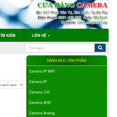
CỬA HÀNG
CAMERA
Đc:
537 Phan Văn Trị, Kim Dinh, Tp.Bà Rịa
Điện thoại:
0931 435 998
Zalo
:
WinTech
Website
:
CHC.sanpham.vip
TÌM KIẾM
LIÊN HỆ
DANH MỤC SẢN PHẨM
Camera IP WiFi
Camera IP
Camera CVI
Camera AHD
Camera Analog