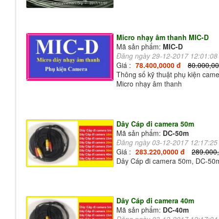
Micro nhạy âm thanh MIC-D
Mã sản phẩm:
MIC-D
Đăng ngày 29-12-2017 12:01:0
Giá :
78.400,0000 đ
80.000,00
Thông số kỹ thuật phụ kiện cam
Micro nhạy âm thanh
Dây Cáp đi camera 50m
Mã sản phẩm:
DC-50m
Đăng ngày 03-12-2017 12:17:2
Giá :
283.220,0000 đ
289.000
Dây Cáp đi camera 50m, DC-50
Dây Cáp đi camera 40m
Mã sản phẩm:
DC-40m