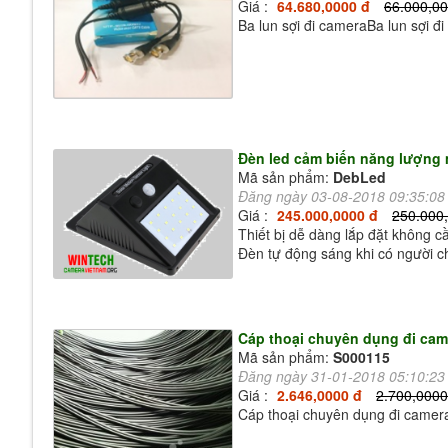
Giá :
64.680,0000 đ
66.000,00
Ba lun sợi đi cameraBa lun sợi đ
Đèn led cảm biến năng lượng m
Mã sản phẩm:
DebLed
Đăng ngày 03-08-2018 09:35:0
Giá :
245.000,0000 đ
250.000
Thiết bị dễ dàng lắp đặt không cầ
Đèn tự động sáng khi có người 
Cáp thoại chuyên dụng đi cam
Mã sản phẩm:
S000115
Đăng ngày 31-01-2018 05:10:2
Giá :
2.646,0000 đ
2.700,0000
Cáp thoại chuyên dụng đi camera