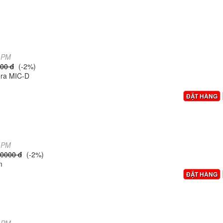
8 PM
00 đ
(-2%)
era MIC-D
ĐẶT HÀNG
5 PM
,0000 đ
(-2%)
m
ĐẶT HÀNG