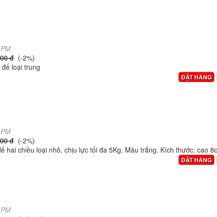
7 PM
00 đ
(-2%)
đế loại trung
ĐẶT HÀNG
2 PM
00 đ
(-2%)
hai chiều loại nhỏ, chịu lực tối đa 5Kg. Màu trắng. Kích thước: cao 8
ĐẶT HÀNG
9 PM