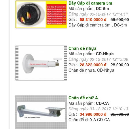
Dây Cáp đi camera 5m
Mã sản phẩm:
DC-5m
Đăng ngày 03-12-2017 12:14:1
Giá :
58.310,0000 đ
59.500,00
Dây Cáp đi camera 5m , DC-5m
Chân đế nhựa
Mã sản phẩm:
CĐ-Nhựa
Đăng ngày 03-12-2017 12:13:3
Giá :
28.322,0000 đ
28.900,00
Chân đế nhựa, CĐ-Nhựa
Chân đế chữ A
Mã sản phẩm:
CĐ-CA
Đăng ngày 03-12-2017 12:10:1
Giá :
34.986,0000 đ
35.700,00
Chân đế chữ A CĐ-CA