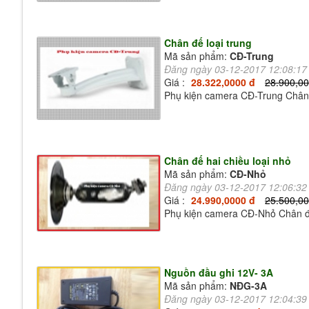
Chân đế loại trung
Mã sản phẩm:
CĐ-Trung
Đăng ngày 03-12-2017 12:08:1
Giá :
28.322,0000 đ
28.900,00
Phụ kiện camera CĐ-Trung Chân 
Chân đế hai chiều loại nhỏ
Mã sản phẩm:
CĐ-Nhỏ
Đăng ngày 03-12-2017 12:06:3
Giá :
24.990,0000 đ
25.500,00
Phụ kiện camera CĐ-Nhỏ Chân đế 
Nguồn đầu ghi 12V- 3A
Mã sản phẩm:
NĐG-3A
Đăng ngày 03-12-2017 12:04:3