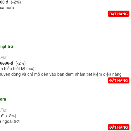
00 đ
(-2%)
i camera
ĐẶT HÀNG
ặt trời
8 PM
,0000 đ
(-2%)
n hiểu biết kỹ thuật
chuyển động và chỉ mở đèn vào ban đêm nhằm tiết kiệm điện năng
ĐẶT HÀNG
era
3 PM
 đ
(-2%)
 ngoài trời
ĐẶT HÀNG