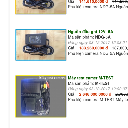
Giá :
141.610,0000 đ
144.500
Phụ kiện camera NĐG-5A Nguồn 
Nguồn đầu ghi 12V- 5A
Mã sản phẩm:
NĐG-5A
Đăng ngày 03-12-2017 12:03:2
Giá :
183.260,0000 đ
187.000
Phụ kiện camera NĐG-5A Nguồn 
Máy test camer M-TEST
Mã sản phẩm:
M-TEST
Đăng ngày 03-12-2017 12:02:0
Giá :
2.646.000,0000 đ
2.700.
Phụ kiện camera M-TEST Máy te