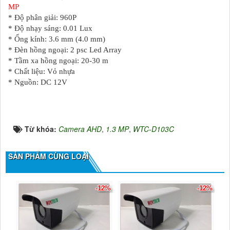
MP
* Độ phân giải: 960P
* Độ nhạy sáng: 0.01 Lux
* Ống kính: 3.6 mm (4.0 mm)
* Đèn hồng ngoại: 2 psc Led Array
* Tầm xa hồng ngoại: 20-30 m
* Chất liệu: Vỏ nhựa
* Nguồn: DC 12V
Từ khóa:
Camera AHD
,
1.3 MP
,
WTC-D103C
SẢN PHẨM CÙNG LOẠI
-12%
-12%