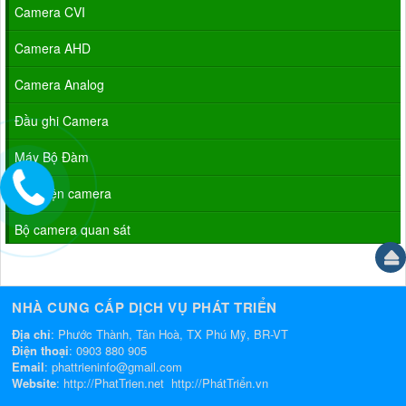
Camera CVI
Camera AHD
Camera Analog
Đầu ghi Camera
Máy Bộ Đàm
Phụ kiện camera
Bộ camera quan sát
NHÀ CUNG CẤP DỊCH VỤ PHÁT TRIỂN
Địa chỉ
: Phước Thành, Tân Hoà, TX Phú Mỹ, BR-VT
Điện thoại
:
0903 880 905
Email
:
phattrieninfo@gmail.com
Website
:
http://PhatTrien.net
http://PhátTriển.vn