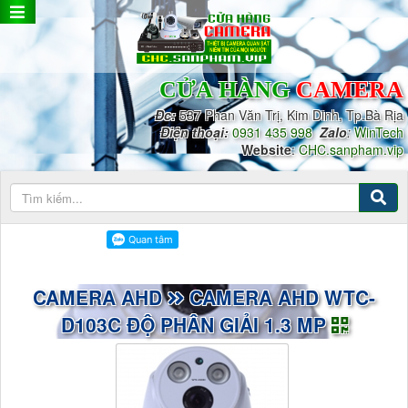
CỬA HÀNG
CAMERA
Đc:
537 Phan Văn Trị, Kim Dinh, Tp.Bà Rịa
Điện thoại:
0931 435 998
Zalo
:
WinTech
Website
:
CHC.sanpham.vip
CAMERA AHD
CAMERA AHD WTC-
D103C ĐỘ PHÂN GIẢI 1.3 MP