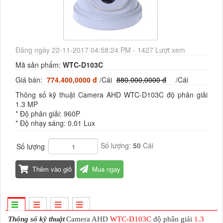
Đăng ngày 22-11-2017 04:58:24 PM - 1427 Lượt xem
Mã sản phẩm:
WTC-D103C
Giá bán:
774.400,0000 đ
/Cái
880.000,0000 đ
/Cái
Thông số kỹ thuật Camera AHD WTC-D103C độ phân giải
1.3 MP
* Độ phân giải: 960P
* Độ nhạy sáng: 0.01 Lux
Số lượng:
50
Cái
Số lượng
Thêm vào giỏ
Mua ngay
Thông số kỹ thuật
Camera AHD
WTC-D103C
độ phân giải
1.3