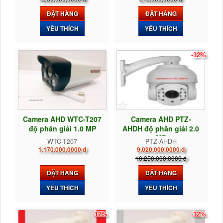
ĐẶT HÀNG
ĐẶT HÀNG
YÊU THÍCH
YÊU THÍCH
-12%
Camera AHD WTC-T207
Camera AHD PTZ-
độ phân giải 1.0 MP
AHDH độ phân giải 2.0
MP
WTC-T207
PTZ-AHDH
1.170.000,0000 đ
9.020.000,0000 đ
10.250.000,0000 đ
ĐẶT HÀNG
ĐẶT HÀNG
YÊU THÍCH
YÊU THÍCH
-12%
-12%