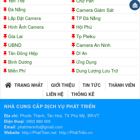
Yên Thế
Chư Pah
Đà Nẵng
Camera Giám Sát
Lắp Đặt Camera
TP Đà Nẵng
Hình Ảnh Camera
Hội Phú
Gia Lai
Tp Pleiku
UBND
Camera An Ninh
Tân Đông Hiệp
Dĩ An
Bình Dương
Ứng Dụng
Miễn Phí
Dung Lượng Lưu Trữ
TRANG NHẤT
GIỚI THIỆU
TIN TỨC
THÀNH VIÊN
LIÊN HỆ
THỐNG KÊ
NHÀ CUNG CẤP DỊCH VỤ PHÁT TRIỂN
Địa chỉ
: Phước Thành, Tân Hoà, TX Phú Mỹ, BR-VT
Điện thoại
:
0903 880 905
Email
:
phattrieninfo@gmail.com
Website
:
http://PhatTrien.net
http://PhátTriển.vn