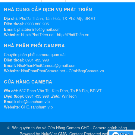
NHÀ CUNG CẤP DỊCH VỤ PHÁT TRIỂN
Địa chỉ
: Phước Thành, Tân Hoà, TX Phú Mỹ, BR-VT
Điện thoại
:
0903 880 905
Email
:
phattrieninfo@gmail.com
Website
:
http://PhatTrien.net
http://PhátTriển.vn
NHÀ PHÂN PHỐI CAMERA
Chuyên phân phối camera quan sát
Điện thoại
:
0931 435 998
Email:
NhaPhanPhoiCamera@gmail.com
Website
:
NhaPhanPhoiCamera.net
-
CửaHàngCamera.vn
CỬA HÀNG CAMERA
Địa chỉ:
537 Phan Văn Trị, Kim Dinh, Tp.Bà Rịa, BR-VT
Điện thoại:
0931 435 998
Zalo
:
WinTech
Email:
chc@sanpham.vip
Website
:
CHC.sanpham.vip
© Bản quyền thuộc về
Cửa Hàng Camera CHC - Camera chính hãng
.
Powered by
NukeViet CMS
.
Content Protected website
Chia
Zalo