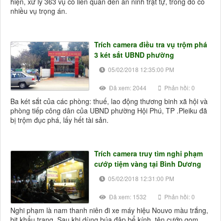
hiện, xử lý 363 vụ có liên quan đến an ninh trật tự, trong đó có
nhiều vụ trọng án.
Trích camera điều tra vụ trộm phá
3 két sắt UBND phường
05/02/2018 12:35:00 PM
Đã xem: 2044
Phản hồi: 0
Ba két sắt của các phòng: thuế, lao động thương binh xã hội và
phòng tiếp công dân của UBND phường Hội Phú, TP .Pleiku đã
bị trộm đục phá, lấy hết tài sản.
Trích camera truy tìm nghi phạm
cướp tiệm vàng tại Bình Dương
05/02/2018 12:31:00 PM
Đã xem: 1532
Phản hồi: 0
Nghi phạm là nam thanh niên đi xe máy hiệu Nouvo màu trắng,
bịt khẩu trang. Sau khi dùng búa đập bể kính, tên cướp gom