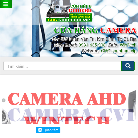
CỬA HÀNG
CAMERA
Đc:
537 Phan Văn Trị, Kim Dinh, Tp.Bà Rịa
Điện thoại:
0931 435 998
Zalo
:
WinTech
Website
:
CHC.sanpham.vip
CAMERA CVI
Camera CVI