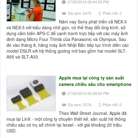
27/06/2016 06:44:00 PM
Đã xem: 2475
Phản hồi: 0
Năm nay Sony phát triển cả NEX-3
và NEX-5 với kiểu dáng nhỏ gọn, có thể thay đổi ống kính, sử
dụng cảm biến APS-C để cạnh tranh trực tiếp với các máy ảnh
định dạng Micro Four Thirds của Panasonic và Olympus. Sau
đó vào tháng 8, hãng máy ảnh Nhật Bản tiếp tục trình diễn các
model DSLR với hệ thống gương mờ bao gồm hai model SLT-
A55 và SLT-A33.
Apple mua lại công ty sản xuất
camera chiều sâu cho smartphone
27/06/2016 06:29:00 PM
Đã xem: 2374
Phản hồi: 0
Theo Wall Street Journal, Apple đã
mua lại LinX - một công ty chuyên thiết kế, sản xuất hệ thống
chiều sâu có trụ sở chính tại Israel - với giá khoảng 20 triệu
USD.