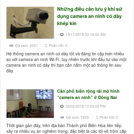
Những điều cần lưu ý khi sử
dụng camera an ninh có dây
khép kín
CAMERA AHD
Camera AHD
19/11/2018 02:16:00 AM
Đã xem: 2051
Phản hồi: 0
Hệ thống camera an ninh có dây tốt và đáng tin cậy hơn nhiều
so với camera an ninh Wi-Fi, tuy nhiên trước khi đầu tư vào một
camera an ninh có dây thì bạn cần nắm một số thông tin sau
đây.
Cần phổ biến rộng rãi mô hình
“camera an ninh” ở Đồng Nai
05/02/2018 12:53:00 PM
Đã xem: 1929
Phản hồi: 0
Thời gian gần đây, trên địa bàn Thành phố Biên Hòa liên tiếp
xảy ra nhiều vụ án nghiêm trọng, đặc biệt là các tội về trộm cắp