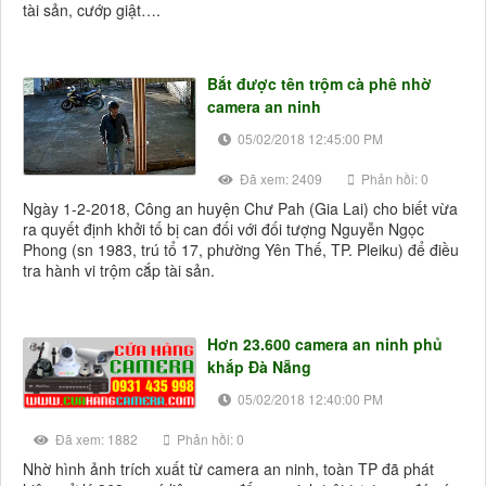
tài sản, cướp giật….
Bắt được tên trộm cà phê nhờ
camera an ninh
05/02/2018 12:45:00 PM
Đã xem: 2409
Phản hồi: 0
Ngày 1-2-2018, Công an huyện Chư Pah (Gia Lai) cho biết vừa
ra quyết định khởi tố bị can đối với đối tượng Nguyễn Ngọc
Phong (sn 1983, trú tổ 17, phường Yên Thế, TP. Pleiku) để điều
tra hành vi trộm cắp tài sản.
Hơn 23.600 camera an ninh phủ
khắp Đà Nẵng
05/02/2018 12:40:00 PM
Đã xem: 1882
Phản hồi: 0
Nhờ hình ảnh trích xuất từ camera an ninh, toàn TP đã phát