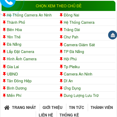
CHỌN XEM THEO CHỦ ĐỀ
Hệ Thống Camera An Ninh
Đồng Nai
Thành Phố
Hệ Thống Camera
Biên Hòa
Trảng Dài
Yên Thế
Chư Pah
Đà Nẵng
Camera Giám Sát
Lắp Đặt Camera
TP Đà Nẵng
Hình Ảnh Camera
Hội Phú
Gia Lai
Tp Pleiku
UBND
Camera An Ninh
Tân Đông Hiệp
Dĩ An
Bình Dương
Ứng Dụng
Miễn Phí
Dung Lượng Lưu Trữ
TRANG NHẤT
GIỚI THIỆU
TIN TỨC
THÀNH VIÊN
LIÊN HỆ
THỐNG KÊ