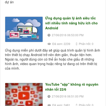
dự án
Ứng dụng quản lý ảnh siêu tốc
với nhiều tính năng hữu ích cho
Android
27/06/2016 06:53:00 PM
Đã xem: 2239
Phản hồi: 0
Ứng dụng miễn phí dưới đây sẽ giúp quá trình quản lý hình ảnh
trên thiết bị chạy Android trở nên đơn giản, thuận tiện hơn.
Ngoài ra, người dùng còn có thể ẩn hoặc che giấu đi những
hình ảnh, video quan trọng hoặc riêng tư đang có trên thiết bị
của mình.
YouTube "sập" không rõ nguyên
nhân tối 22/6
27/06/2016 06:51:00 PM
Đã xem: 2481
Phản hồi: 0