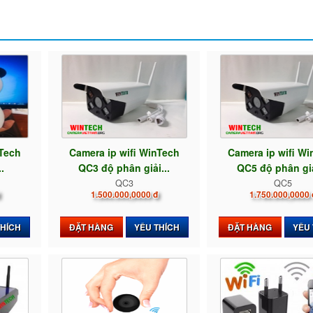
nTech
Camera ip wifi WinTech
Camera ip wifi W
.
QC3 độ phân giải...
QC5 độ phân giả
QC3
QC5
1.500.000,0000 đ
1.750.000,0000 
THÍCH
ĐẶT HÀNG
YÊU THÍCH
ĐẶT HÀNG
YÊU