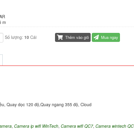
 AR
5 m
Số lượng:
10
Cái
Thêm vào giỏ
Mua ngay
hiều, Quay dọc 120 độ,Quay ngang 355 độ, Cloud
camera
,
Camera ip wifi WinTech
,
Camera wifi QC7
,
Camera wintech QC