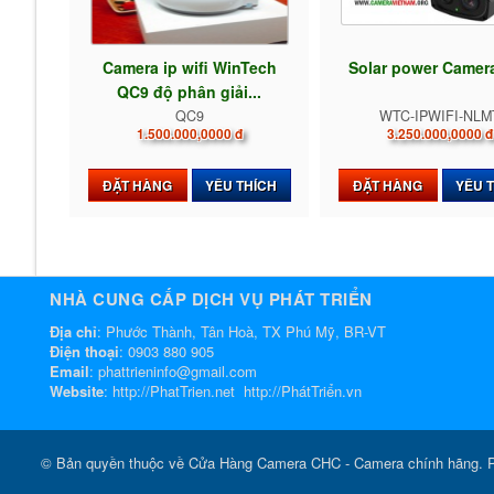
Camera ip wifi WinTech
Solar power Camera
QC9 độ phân giải...
QC9
WTC-IPWIFI-NLM
1.500.000,0000 đ
3.250.000,0000 đ
ĐẶT HÀNG
YÊU THÍCH
ĐẶT HÀNG
YÊU 
NHÀ CUNG CẤP DỊCH VỤ PHÁT TRIỂN
Địa chỉ
: Phước Thành, Tân Hoà, TX Phú Mỹ, BR-VT
Điện thoại
:
0903 880 905
Email
:
phattrieninfo@gmail.com
Website
:
http://PhatTrien.net
http://PhátTriển.vn
© Bản quyền thuộc về
Cửa Hàng Camera CHC - Camera chính hãng
. 