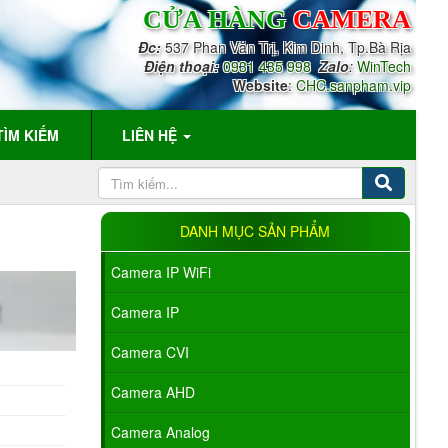
CỬA HÀNG
CAMERA
Đc:
537 Phan Văn Trị, Kim Dinh, Tp.Bà Rịa
Điện thoại:
0931 435 998
Zalo
:
WinTech
Website
:
CHC.sanpham.vip
TÌM KIẾM
LIÊN HỆ
DANH MỤC SẢN PHẨM
Camera IP WiFi
Camera IP
Camera CVI
Camera AHD
Camera Analog