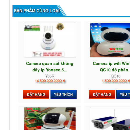
SẢN PHẨM CÙNG LOẠI
Camera quan sát không
Camera ip wifi Wi
dây ip Yoosee 5...
QC10 độ phân..
Y05R
QC10
14.500.000,0000 đ
1.500.000,0000 đ
ĐẶT HÀNG
YÊU THÍCH
ĐẶT HÀNG
YÊU 