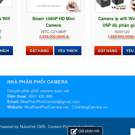
 Wifi
Smart 1080P HD Mini
Camera ip wifi W
Camera
USP độ phân giả
T
WTC-C21080P
S000120
2.250.000,0000 đ
1.899.000,0000 
THÍCH
ĐẶT HÀNG
YÊU THÍCH
ĐẶT HÀNG
YÊU
NHÀ PHÂN PHỐI CAMERA
Chuyên phân phối camera quan sát
Điện thoại
:
0931 435 998
Email:
NhaPhanPhoiCamera@gmail.com
Website
:
NhaPhanPhoiCamera.net
-
CửaHàngCamera.vn
Powered by
NukeViet CMS
.
Content Protected website
Gửi phản hồi