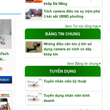
khắp Đà Nẵng
Trích camera điều tra vụ trộm phá
3 két sắt UBND phường
Xem Tin tức tổng hợp
BẢNG TIN CHUNG
Những điều cần lưu ý khi sử
dụng camera an ninh có dây
inTech
khép kín
i...
Xem Bảng tin chung
đ
TUYỂN DỤNG
 THÍCH
Tuyển nhân viên kỹ thuật
Tuyển dụng nhân viên kinh
doanh