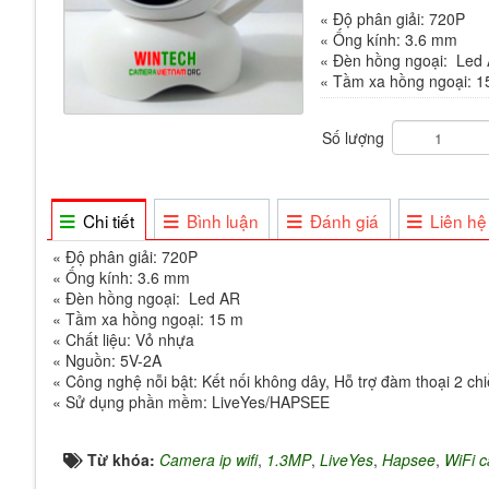
« Độ phân giải: 720P
« Ống kính: 3.6 mm
« Đèn hồng ngoại: Led
« Tầm xa hồng ngoại: 1
Số lượng
Chi tiết
Bình luận
Đánh giá
Liên hệ
« Độ phân giải: 720P
« Ống kính: 3.6 mm
« Đèn hồng ngoại: Led AR
« Tầm xa hồng ngoại: 15 m
« Chất liệu: Vỏ nhựa
« Nguồn: 5V-2A
« Công nghệ nỗi bật: Kết nối không dây, Hỗ trợ đàm thoại 2 c
« Sử dụng phần mềm: LiveYes/HAPSEE
Từ khóa:
Camera ip wifi
,
1.3MP
,
LiveYes
,
Hapsee
,
WiFi 