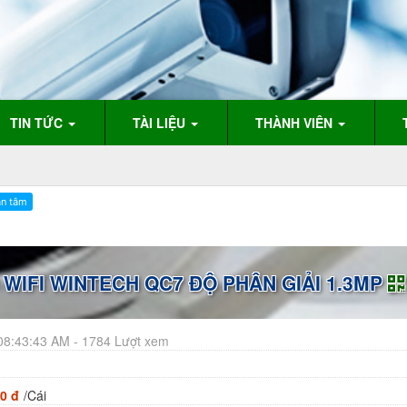
TIN TỨC
TÀI LIỆU
THÀNH VIÊN
WIFI WINTECH QC7 ĐỘ PHÂN GIẢI 1.3MP
08:43:43 AM - 1784 Lượt xem
0 đ
/Cái