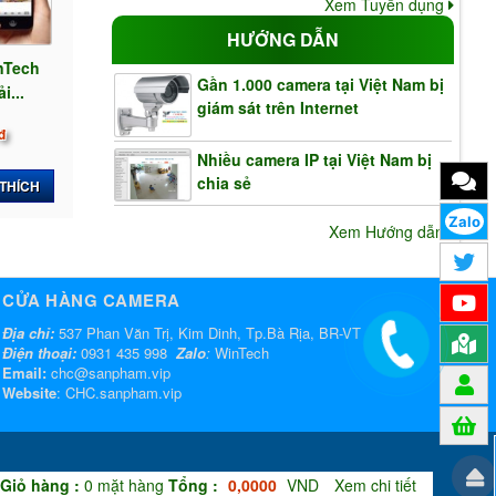
Xem Tuyển dụng
HƯỚNG DẪN
inTech
Gần 1.000 camera tại Việt Nam bị
i...
giám sát trên Internet
đ
Nhiều camera IP tại Việt Nam bị
chia sẻ
 THÍCH
Zalo
Xem Hướng dẫn
CỬA HÀNG CAMERA
Địa chỉ:
537 Phan Văn Trị, Kim Dinh, Tp.Bà Rịa, BR-VT
Điện thoại:
0931 435 998
Zalo
:
WinTech
Email:
chc@sanpham.vip
Website
:
CHC.sanpham.vip
Giỏ hàng :
0
mặt hàng
Tổng :
0,0000
VND
Xem chi tiết