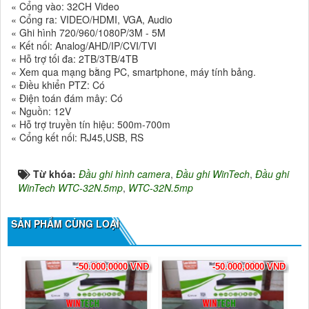
« Cổng vào: 32CH Video
« Cổng ra: VIDEO/HDMI, VGA, Audio
« Ghi hình 720/960/1080P/3M - 5M
« Kết nối: Analog/AHD/IP/CVI/TVI
« Hỗ trợ tối đa: 2TB/3TB/4TB
« Xem qua mạng bằng PC, smartphone, máy tính bảng.
« Điều khiển PTZ: Có
« Điện toán đám mây: Có
« Nguồn: 12V
« Hỗ trợ truyền tín hiệu: 500m-700m
« Cổng kết nối: RJ45,USB, RS
Từ khóa:
Đầu ghi hình camera
,
Đầu ghi WinTech
,
Đầu ghi
WinTech WTC-32N.5mp
,
WTC-32N.5mp
SẢN PHẨM CÙNG LOẠI
-50.000,0000 VND
-50.000,0000 VND