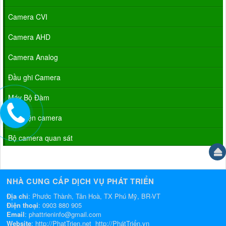
Camera CVI
Camera AHD
Camera Analog
Đầu ghi Camera
Máy Bộ Đàm
Phụ kiện camera
Bộ camera quan sát
NHÀ CUNG CẤP DỊCH VỤ PHÁT TRIỂN
Địa chỉ
: Phước Thành, Tân Hoà, TX Phú Mỹ, BR-VT
Điện thoại
:
0903 880 905
Email
:
phattrieninfo@gmail.com
Website
:
http://PhatTrien.net
http://PhátTriển.vn