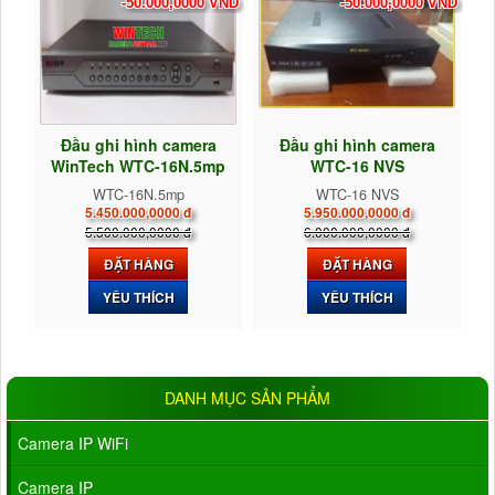
-50.000,0000 VND
-50.000,0000 VND
Đầu ghi hình camera
Đầu ghi hình camera
WinTech WTC-16N.5mp
WTC-16 NVS
WTC-16N.5mp
WTC-16 NVS
5.450.000,0000 đ
5.950.000,0000 đ
5.500.000,0000 đ
6.000.000,0000 đ
ĐẶT HÀNG
ĐẶT HÀNG
YÊU THÍCH
YÊU THÍCH
DANH MỤC SẢN PHẨM
Camera IP WiFi
Camera IP