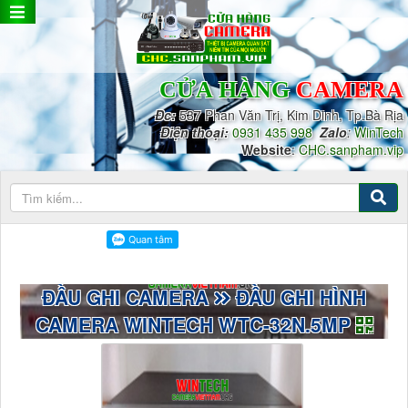
CỬA HÀNG
CAMERA
Đc:
537 Phan Văn Trị, Kim Dinh, Tp.Bà Rịa
Điện thoại:
0931 435 998
Zalo
:
WinTech
Website
:
CHC.sanpham.vip
ĐẦU GHI CAMERA
ĐẦU GHI HÌNH
CAMERA WINTECH WTC-32N.5MP