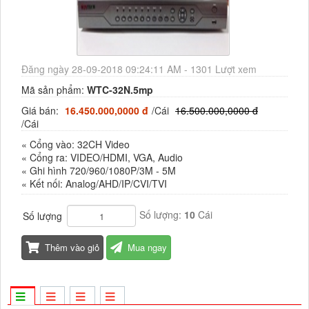
Đăng ngày 28-09-2018 09:24:11 AM - 1301 Lượt xem
Mã sản phẩm:
WTC-32N.5mp
Giá bán:
16.450.000,0000 đ
/Cái
16.500.000,0000 đ
/Cái
« Cổng vào: 32CH Video
« Cổng ra: VIDEO/HDMI, VGA, Audio
« Ghi hình 720/960/1080P/3M - 5M
« Kết nối: Analog/AHD/IP/CVI/TVI
Số lượng:
10
Cái
Số lượng
Thêm vào giỏ
Mua ngay