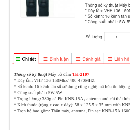
Thông số kỹ thuật Máy
* Dãy tần: VHF 136-15
* Số kênh: 16 kênh tần s
* Công suất phát : 5W-
Số lượng
Chi tiết
Bình luận
Đánh giá
Liên hệ
Thông số kỹ thuật
Máy bộ đàm
TK-2107
* Dãy tần: VHF 136-150Mhz/ 400-470MHZ
* Số kênh: 16 kênh tần số sử dụng công nghệ mã hóa tín hiệu gi
* Công suất phát : 5W-5W
* Trọng lượng: 380g cả Pin KNB-15A , antenna and cài thắt lưn
* Kích thước (rộng x cao x dầy): 58 x 125.5 x 35 mm with KN
* Trọn bộ bao gồm: Thân máy, antenna, Pin sạc KNB-15A 1600 m