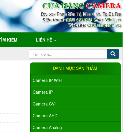
CỬA HÀNG
CAMERA
Đc:
537 Phan Văn Trị, Kim Dinh, Tp.Bà Rịa
Điện thoại:
0931 435 998
Zalo
:
WinTech
Website
:
CHC.sanpham.vip
TÌM KIẾM
LIÊN HỆ
DANH MỤC SẢN PHẨM
Camera IP WiFi
Camera IP
Camera CVI
Camera AHD
Camera Analog