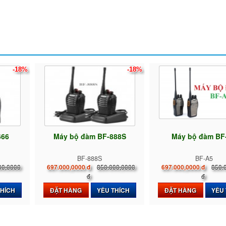
-18%
-18%
666
Máy bộ đàm BF-888S
Máy bộ đàm BF
BF-888S
BF-A5
00,0000
850.000,0000
850.
697.000,0000 đ
697.000,0000 đ
đ
đ
THÍCH
ĐẶT HÀNG
YÊU THÍCH
ĐẶT HÀNG
YÊU