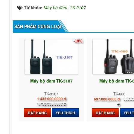
Từ khóa:
Máy bộ đàm
,
TK-2107
SẢN PHẨM CÙNG LOẠI
-18%
Máy bộ đàm TK-3107
Máy bộ đàm TK-
TK-3107
TK-666
1.435.000,0000 đ
850.0
697.000,0000 đ
1.750.000,0000 đ
đ
ĐẶT HÀNG
YÊU THÍCH
ĐẶT HÀNG
YÊU 