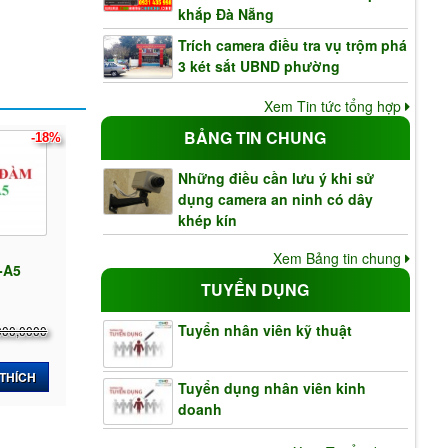
khắp Đà Nẵng
Trích camera điều tra vụ trộm phá
3 két sắt UBND phường
Xem Tin tức tổng hợp
BẢNG TIN CHUNG
-18%
Những điều cần lưu ý khi sử
dụng camera an ninh có dây
khép kín
Xem Bảng tin chung
-A5
TUYỂN DỤNG
Tuyển nhân viên kỹ thuật
000,0000
 THÍCH
Tuyển dụng nhân viên kinh
doanh