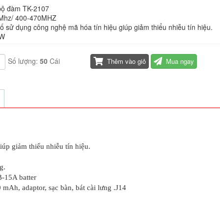
 bộ đàm TK-2107
0Mhz/ 400-470MHZ
ố sử dụng công nghệ mã hóa tín hiệu giúp giảm thiểu nhiễu tín hiệu.
5W
Số lượng:
50
Cái
Thêm vào giỏ
Mua ngay
úp giảm thiểu nhiễu tín hiệu.
g.
B-15A batter
Ah, adaptor, sạc bàn, bát cài lưng .J14