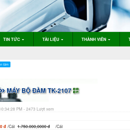
TIN TỨC
TÀI LIỆU
THÀNH VIÊN
MÁY BỘ ĐÀM TK-2107
10:34:28 PM - 2473 Lượt xem
0 đ
/Cái
1.750.000,0000 đ
/Cái