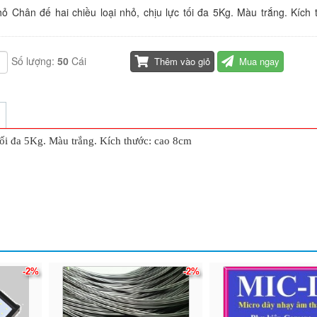
 Chân đế hai chiều loại nhỏ, chịu lực tối đa 5Kg. Màu trắng. Kích 
Số lượng:
50
Cái
Thêm vào giỏ
Mua ngay
tối đa 5Kg. Màu trắng. Kích thước: cao 8cm
-2%
-2%