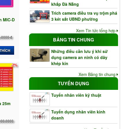
khắp Đà Nẵng
Trích camera điều tra vụ trộm phá
3 két sắt UBND phường
nh MIC-D
Xem Tin tức tổng hợp
,0000 đ
BẢNG TIN CHUNG
 THÍCH
Những điều cần lưu ý khi sử
dụng camera an ninh có dây
khép kín
-2%
Xem Bảng tin chung
TUYỂN DỤNG
Tuyển nhân viên kỹ thuật
ra 25m
Tuyển dụng nhân viên kinh
doanh
000,0000