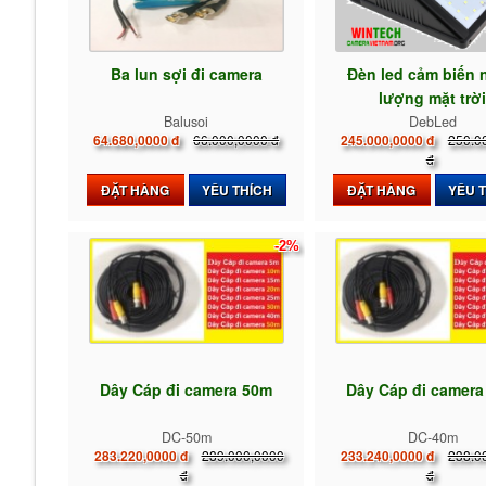
Ba lun sợi đi camera
Đèn led cảm biến 
lượng mặt trờ
Balusoi
DebLed
66.000,0000 đ
250.0
64.680,0000 đ
245.000,0000 đ
đ
ĐẶT HÀNG
YÊU THÍCH
ĐẶT HÀNG
YÊU 
-2%
Dây Cáp đi camera 50m
Dây Cáp đi camer
DC-50m
DC-40m
289.000,0000
238.0
283.220,0000 đ
233.240,0000 đ
đ
đ