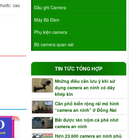
thước: cao
Đầu ghi Camera
Máy Bộ Đàm
Phụ kiện camera
Bộ camera quan sát
TIN TỨC TỔNG HỢP
Những điều cần lưu ý khi sử
dụng camera an ninh có dây
khép kín
Cần phổ biến rộng rãi mô hình
“camera an ninh” ở Đồng Nai
-2%
Bắt được tên trộm cà phê nhờ
camera an ninh
Hơn 23.600 camera an ninh phủ