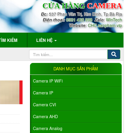
CỬA HÀNG
CAMERA
Đc:
537 Phan Văn Trị, Kim Dinh, Tp.Bà Rịa
Điện thoại:
0931 435 998
Zalo
:
WinTech
Website
:
CHC.sanpham.vip
TÌM KIẾM
LIÊN HỆ
DANH MỤC SẢN PHẨM
Camera IP WiFi
Camera IP
Camera CVI
Camera AHD
Camera Analog