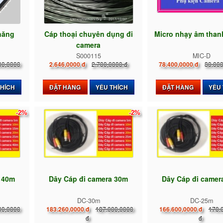
năng
Cáp thoại chuyên dụng đi
Micro nhạy âm tha
i
camera
S000115
MIC-D
00,0000
2.700,0000 đ
80.000
2.646,0000 đ
78.400,0000 đ
THÍCH
ĐẶT HÀNG
YÊU THÍCH
ĐẶT HÀNG
YÊU
-2%
-2%
a 40m
Dây Cáp đi camera 30m
Dây Cáp đi came
DC-30m
DC-25m
00,0000
187.000,0000
170.
183.260,0000 đ
166.600,0000 đ
đ
đ