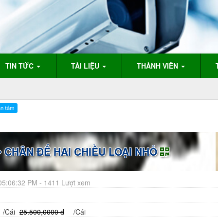
TIN TỨC
TÀI LIỆU
THÀNH VIÊN
CHÂN ĐẾ HAI CHIỀU LOẠI NHỎ
05:06:32 PM - 1411 Lượt xem
đ
/Cái
25.500,0000 đ
/Cái