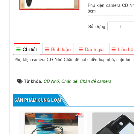
Phụ kiện camera CĐ-Nhỏ
8cm
Số lượng
Chi tiết
Bình luận
Đánh giá
Liên hệ
Phụ kiện camera CĐ-Nhỏ Chân đế hai chiều loại nhỏ, chịu lực 
Từ khóa:
CĐ-Nhỏ
,
Chân đế
,
Chân đế camera
SẢN PHẨM CÙNG LOẠI
-2%