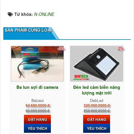
Từ khóa:
N-ONLINE
SẢN PHẨM CÙNG LOẠI
-2%
-2%
Ba lun sợi đi camera
Đèn led cảm biến năng
lượng mặt trời
Balusoi
DebLed
64.680,0000 đ
245.000,0000 đ
66.000,0000 đ
250.000,0000 đ
ĐẶT HÀNG
ĐẶT HÀNG
YÊU THÍCH
YÊU THÍCH