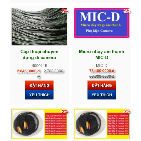
-2%
-2%
Cáp thoại chuyên
Micro nhạy âm thanh
dụng đi camera
MIC-D
S000115
MIC-D
2.700,0000
78.400,0000 đ
2.646,0000 đ
80.000,0000 đ
đ
ĐẶT HÀNG
ĐẶT HÀNG
YÊU THÍCH
YÊU THÍCH
-2%
-2%