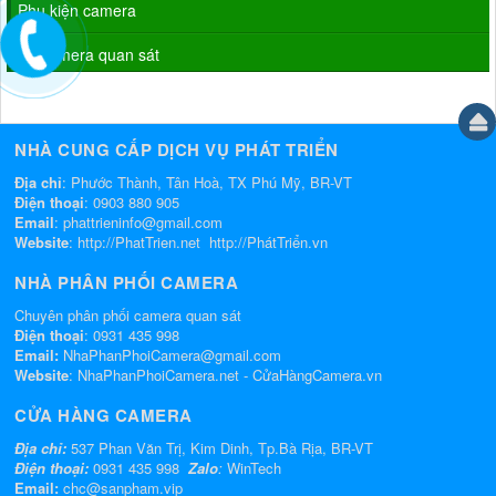
Phụ kiện camera
Bộ camera quan sát
NHÀ CUNG CẤP DỊCH VỤ PHÁT TRIỂN
Địa chỉ
: Phước Thành, Tân Hoà, TX Phú Mỹ, BR-VT
Điện thoại
:
0903 880 905
Email
:
phattrieninfo@gmail.com
Website
:
http://PhatTrien.net
http://PhátTriển.vn
NHÀ PHÂN PHỐI CAMERA
Chuyên phân phối camera quan sát
Điện thoại
:
0931 435 998
Email:
NhaPhanPhoiCamera@gmail.com
Website
:
NhaPhanPhoiCamera.net
-
CửaHàngCamera.vn
CỬA HÀNG CAMERA
Địa chỉ:
537 Phan Văn Trị, Kim Dinh, Tp.Bà Rịa, BR-VT
Điện thoại:
0931 435 998
Zalo
:
WinTech
Email:
chc@sanpham.vip