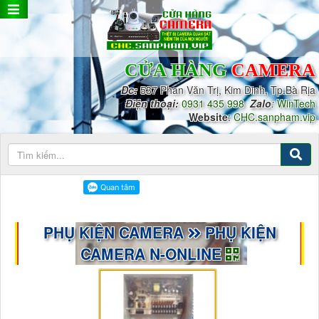
CỬA HÀNG
CAMERA
Đc:
537 Phan Văn Trị, Kim Dinh, Tp.Bà Rịa
Điện thoại:
0931 435 998
Zalo
:
WinTech
Website
:
CHC.sanpham.vip
PHỤ KIỆN CAMERA
PHỤ KIỆN
CAMERA N-ONLINE