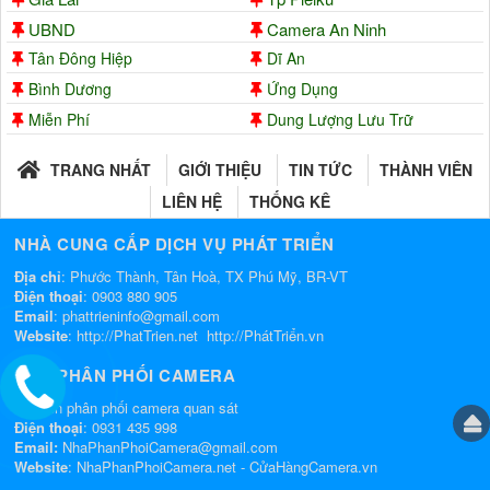
UBND
Camera An Ninh
Tân Đông Hiệp
Dĩ An
Bình Dương
Ứng Dụng
Miễn Phí
Dung Lượng Lưu Trữ
TRANG NHẤT
GIỚI THIỆU
TIN TỨC
THÀNH VIÊN
LIÊN HỆ
THỐNG KÊ
NHÀ CUNG CẤP DỊCH VỤ PHÁT TRIỂN
Địa chỉ
: Phước Thành, Tân Hoà, TX Phú Mỹ, BR-VT
Điện thoại
:
0903 880 905
Email
:
phattrieninfo@gmail.com
Website
:
http://PhatTrien.net
http://PhátTriển.vn
NHÀ PHÂN PHỐI CAMERA
Chuyên phân phối camera quan sát
Điện thoại
:
0931 435 998
Email:
NhaPhanPhoiCamera@gmail.com
Website
:
NhaPhanPhoiCamera.net
-
CửaHàngCamera.vn