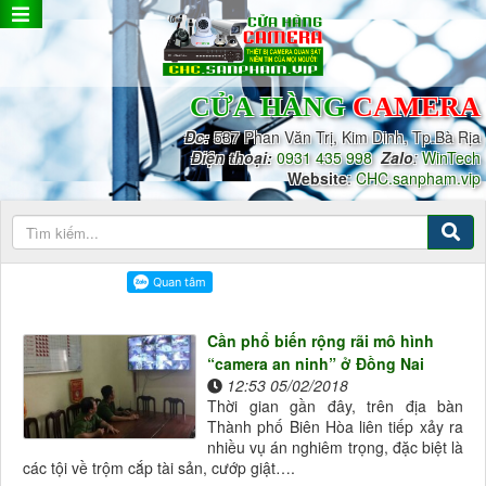
CỬA HÀNG
CAMERA
Đc:
537 Phan Văn Trị, Kim Dinh, Tp.Bà Rịa
Điện thoại:
0931 435 998
Zalo
:
WinTech
Website
:
CHC.sanpham.vip
Cần phổ biến rộng rãi mô hình
“camera an ninh” ở Đồng Nai
12:53 05/02/2018
Thời gian gần đây, trên địa bàn
Thành phố Biên Hòa liên tiếp xảy ra
nhiều vụ án nghiêm trọng, đặc biệt là
các tội về trộm cắp tài sản, cướp giật….